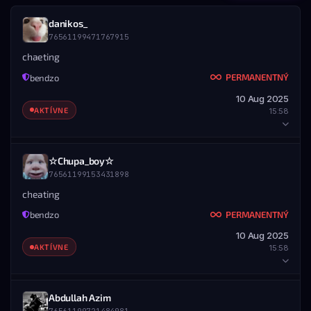
danikos_
76561199471767915
chaeting
PERMANENTNÝ
bendzo
10 Aug 2025
AKTÍVNE
15:58
HRÁČ
☆Chupa_boy☆
76561199153431898
STEAM ID
MENO
76561199471767915
danikos_
cheating
PERMANENTNÝ
bendzo
DETAILY BANU
10 Aug 2025
UDELENÉ
KONIEC
AKTÍVNE
15:58
10.08.2025 — 15:58
Nikdy
ROZSAH
Všetky servery
HRÁČ
Abdullah Azim