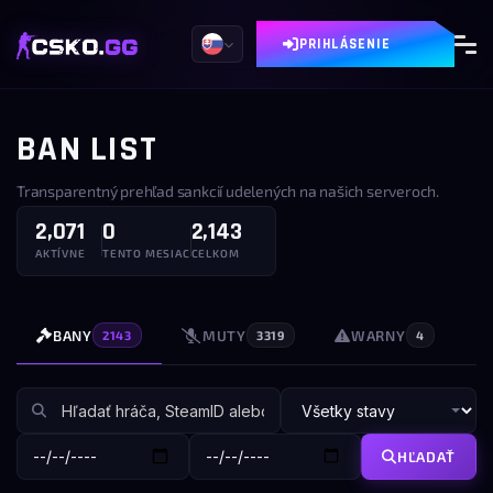
PRIHLÁSENIE
BAN LIST
Transparentný prehľad sankcií udelených na našich serveroch.
2,071
0
2,143
AKTÍVNE
TENTO MESIAC
CELKOM
BANY
MUTY
WARNY
2143
3319
4
HĽADAŤ