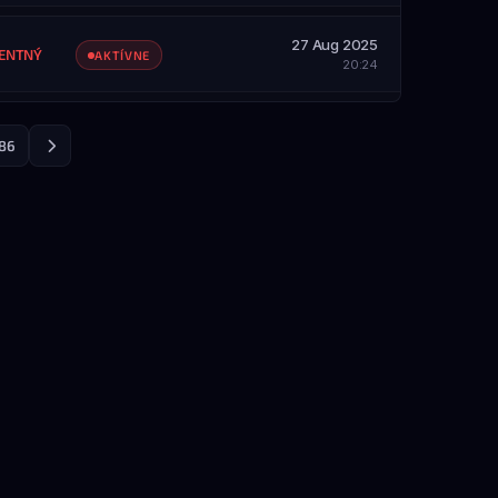
SAH
etky servery
27 Aug 2025
ENTNÝ
AKTÍVNE
20:24
SAH
etky servery
86
SAH
etky servery
ZOBRAZIŤ PROFIL
SAH
etky servery
ZOBRAZIŤ PROFIL