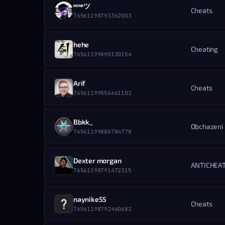
HRÁČ
Cekanka
ᶰᵒᶰᵉツ
ZOBRAZIŤ PROFIL
STEAM PROFIL
Cheats
DETAILY BANU
76561199092320128
76561198793362003
STEAM ID
UDELIL ADMIN
76561199513552526
UDELENÉ
01.09.2025 — 22:38
HRÁČ
᲼᲼᲼᲼᲼᲼᲼
hehe
ZOBRAZIŤ PROFIL
STEAM PROFIL
Cheating
DETAILY BANU
76561197963392465
76561199890130154
STEAM ID
UDELIL ADMIN
76561198793362003
UDELENÉ
01.09.2025 — 20:45
HRÁČ
᲼᲼᲼᲼᲼᲼᲼
Arif
ZOBRAZIŤ PROFIL
STEAM PROFIL
Cheats
DETAILY BANU
76561197963392465
76561199856661102
STEAM ID
UDELIL ADMIN
76561199890130154
UDELENÉ
01.09.2025 — 16:15
HRÁČ
ADMIN
Bbkk_
ZOBRAZIŤ PROFIL
STEAM PROFIL
Obchazeni
DETAILY BANU
—
76561199886784778
STEAM ID
UDELIL ADMIN
76561199856661102
UDELENÉ
01.09.2025 — 12:07
HRÁČ
♿ oneyy
Dexter morgan
ZOBRAZIŤ PROFIL
STEAM PROFIL
ANTICHEA
DETAILY BANU
76561198931588075
76561198791472315
STEAM ID
UDELIL ADMIN
76561199886784778
UDELENÉ
31.08.2025 — 19:34
HRÁČ
Cekanka
naynike55
ZOBRAZIŤ PROFIL
STEAM PROFIL
Cheats
DETAILY BANU
76561199092320128
76561198792460682
STEAM ID
UDELIL ADMIN
76561198791472315
UDELENÉ