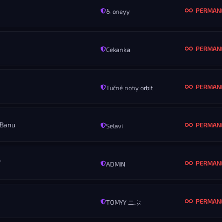
PERMAN
♿ oneyy
MENO
pixel_tnt1924
KONIEC
ROZ
Nikdy
Vš
PERMAN
Cekanka
MENO
ᶰᵒᶰᵉツ
KONIEC
ROZ
Nikdy
Vš
PERMAN
Tučné nohy orbit
MENO
hehe
KONIEC
ROZ
Nikdy
Vš
 Banu
PERMAN
Selavi
MENO
Arif
KONIEC
ROZ
Nikdy
Vš
T
PERMAN
ADMIN
MENO
Bbkk_
KONIEC
ROZ
Nikdy
Vš
PERMAN
TOMYY ニぷ
MENO
Dexter morgan
KONIEC
ROZ