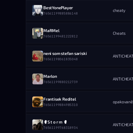
31.08.2025 — 17:20
HRÁČ
Tučné nohy orbit
BestYonePlayer
ZOBRAZIŤ PROFIL
STEAM PROFIL
cheaty
DETAILY BANU
76561198935924290
76561199885886148
STEAM ID
UDELIL ADMIN
76561198792460682
UDELENÉ
30.08.2025 — 01:11
HRÁČ
Selavi
MaRMel
ZOBRAZIŤ PROFIL
STEAM PROFIL
Cheats
DETAILY BANU
76561199152472787
76561199481222812
STEAM ID
UDELIL ADMIN
76561199885886148
UDELENÉ
29.08.2025 — 15:40
HRÁČ
ADMIN
neni som stefan sariski
ZOBRAZIŤ PROFIL
STEAM PROFIL
ANTICHEA
DETAILY BANU
—
76561198061835048
STEAM ID
UDELIL ADMIN
76561199481222812
UDELENÉ
29.08.2025 — 10:32
HRÁČ
TOMYY ニぷ
Marlon
ZOBRAZIŤ PROFIL
STEAM PROFIL
ANTICHEA
DETAILY BANU
76561198448611136
76561199880212739
STEAM ID
UDELIL ADMIN
76561198061835048
UDELENÉ
28.08.2025 — 23:18
HRÁČ
sorrowik
Frantisek Reditel
ZOBRAZIŤ PROFIL
STEAM PROFIL
opakovaně
DETAILY BANU
76561199050109015
76561199884985310
STEAM ID
UDELIL ADMIN
76561199880212739
UDELENÉ
28.08.2025 — 21:56
HRÁČ
TOMYY ニぷ
🥊S t o r m 🥊
ZOBRAZIŤ PROFIL
STEAM PROFIL
ANTICHEA
DETAILY BANU
76561198448611136
76561199768318934
STEAM ID
UDELIL ADMIN