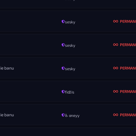
PERMAN
sesky
MENO
jpoxferd
PERMAN
sesky
MENO
zlodej
KONIEC
ROZ
Nikdy
Vš
ie banu
PERMAN
sesky
MENO
???
KONIEC
ROZ
Nikdy
Vš
PERMAN
fidžis
MENO
neo
KONIEC
ROZ
Nikdy
Vš
ie banu
PERMAN
♿ oneyy
MENO
XxJardaxX
KONIEC
ROZ
Nikdy
Vš