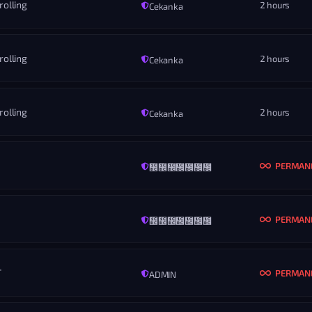
rolling
2 hours
Cekanka
MENO
honziiicek
KONIEC
ROZ
Nikdy
Vš
rolling
2 hours
Cekanka
MENO
Fites
KONIEC
ROZ
Nikdy
Vš
rolling
2 hours
Cekanka
MENO
oskarito
KONIEC
ROZ
02.09.2025 — 20:23
Vš
PERMAN
᲼᲼᲼᲼᲼᲼᲼
MENO
76561199466399532
KONIEC
ROZ
02.09.2025 — 20:22
Vš
PERMAN
᲼᲼᲼᲼᲼᲼᲼
MENO
janekfortnite
KONIEC
ROZ
02.09.2025 — 20:22
Vš
T
PERMAN
ADMIN
MENO
fazebenja9
KONIEC
ROZ
Nikdy
Vš