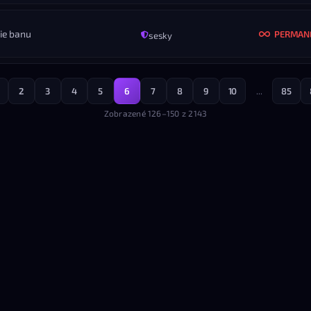
Frantisek Reditel
KONIEC
ROZ
Nikdy
Vš
ie banu
PERMAN
sesky
MENO
🥊S t o r m 🥊
KONIEC
ROZ
28.08.2025 — 16:47
Vš
2
3
4
5
6
7
8
9
10
...
85
MENO
bk_
KONIEC
ROZ
Zobrazené 126–150 z 2143
Nikdy
Vš
KONIEC
ROZ
Nikdy
Vš