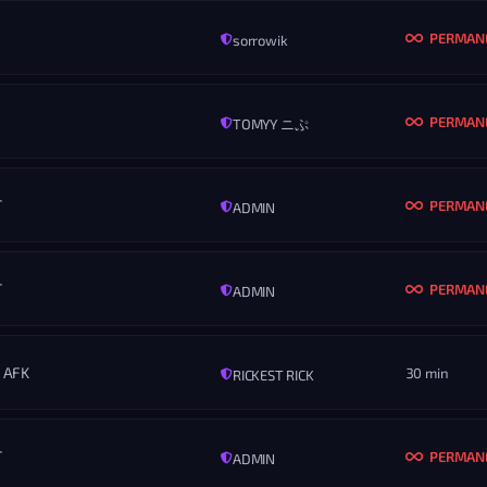
Nikdy
Vš
PERMAN
sorrowik
MENO
naynike55
KONIEC
ROZ
Nikdy
Vš
PERMAN
TOMYY ニぷ
MENO
BestYonePlayer
KONIEC
ROZ
Nikdy
Vš
T
PERMAN
ADMIN
MENO
MaRMel
KONIEC
ROZ
Nikdy
Vš
T
PERMAN
ADMIN
MENO
neni som stefan sariski
KONIEC
ROZ
Nikdy
Vš
 AFK
30 min
RICKEST RICK
MENO
Marlon
KONIEC
ROZ
Nikdy
Vš
T
PERMAN
ADMIN
MENO