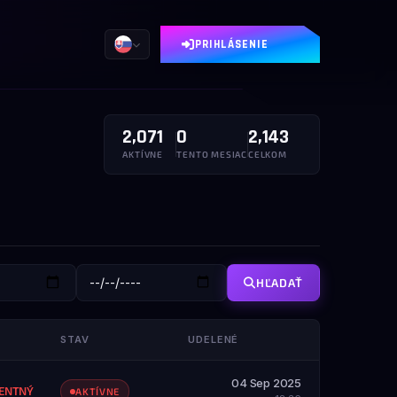
PRIHLÁSENIE
2,071
0
2,143
AKTÍVNE
TENTO MESIAC
CELKOM
HĽADAŤ
STAV
UDELENÉ
04 Sep 2025
ENTNÝ
AKTÍVNE