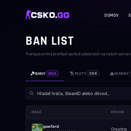
DOMOV
S
BAN LIST
Transparentný prehľad sankcií udelených na našich server
BANY
MUTY
WARNY
2143
3319
HRÁČ
DÔVOD
jpoxferd
Cheating