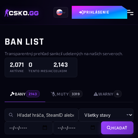
PRIHLÁSENIE
BAN LIST
Transparentný prehľad sankcií udelených na našich serveroch.
2,071
0
2,143
AKTÍVNE
TENTO MESIAC
CELKOM
BANY
MUTY
WARNY
2143
3319
4
HĽADAŤ