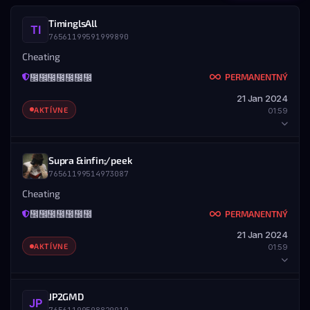
TiminglsAll
76561199591999890
Cheating
PERMANENTNÝ
᲼᲼᲼᲼᲼᲼᲼
21 Jan 2024
AKTÍVNE
01:59
HRÁČ
Supra &infin;/peek
76561199514973087
STEAM ID
MENO
76561199591999890
TiminglsAll
Cheating
PERMANENTNÝ
᲼᲼᲼᲼᲼᲼᲼
DETAILY BANU
21 Jan 2024
UDELENÉ
KONIEC
AKTÍVNE
01:59
21.01.2024 — 01:59
Nikdy
ROZSAH
Všetky servery
HRÁČ
JP2GMD