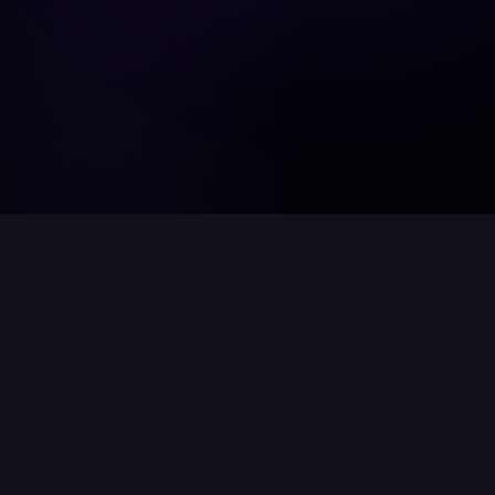
csko.gg - Vaša ultimátna destinácia pre všetko o cs2.