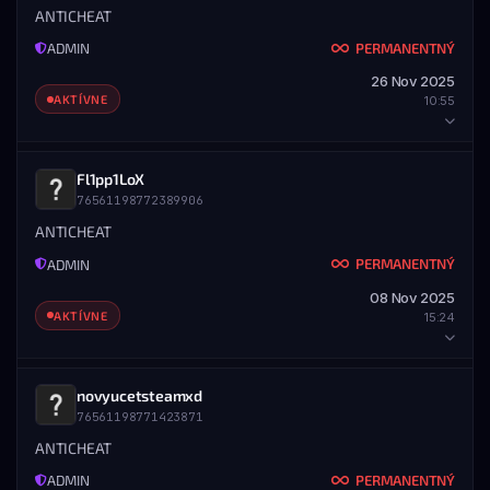
76561198772150770
Nanami
ANTICHEAT
ADMIN
PERMANENTNÝ
ADMIN
DETAILY BANU
—
26 Nov 2025
UDELENÉ
KONIEC
AKTÍVNE
10:55
28.11.2025 — 17:21
Nikdy
ZOBRAZIŤ PROFIL
STEAM PROFIL
ROZSAH
Všetky servery
HRÁČ
Fl1pp1LoX
76561198772389906
STEAM ID
MENO
UDELIL ADMIN
76561198784806542
アドルフ・ヒトラー
ANTICHEAT
ADMIN
PERMANENTNÝ
ADMIN
DETAILY BANU
—
08 Nov 2025
UDELENÉ
KONIEC
AKTÍVNE
15:24
26.11.2025 — 10:55
Nikdy
ZOBRAZIŤ PROFIL
STEAM PROFIL
ROZSAH
Všetky servery
HRÁČ
novyucetsteamxd
76561198771423871
STEAM ID
MENO
UDELIL ADMIN
76561198772389906
Fl1pp1LoX
ANTICHEAT
ADMIN
PERMANENTNÝ
ADMIN
DETAILY BANU