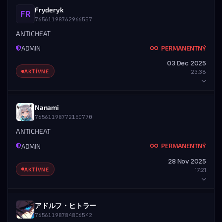
Všetky servery
HRÁČ
Fryderyk
ZOBRAZIŤ PROFIL
STEAM PROFIL
76561198762966557
STEAM ID
MENO
UDELIL ADMIN
76561199868072344
Gain
ANTICHEAT
ADMIN
PERMANENTNÝ
ADMIN
DETAILY BANU
—
03 Dec 2025
UDELENÉ
KONIEC
AKTÍVNE
23:38
04.12.2025 — 02:34
Nikdy
ODBANOVANÉ
ROZSAH
Všetky servery
ZRUŠENÉ DŇA
DÔVOD ODBANU
HRÁČ
Nanami
04.12.2025 — 13:12
Migrated as unbanned
76561198772150770
STEAM ID
MENO
UDELIL ADMIN
76561198762966557
Fryderyk
ANTICHEAT
ODBANOVAL
ADMIN
ADMIN
PERMANENTNÝ
ADMIN
DETAILY BANU
76561197960265728
—
28 Nov 2025
ZOBRAZIŤ PROFIL
UDELENÉ
KONIEC
AKTÍVNE
17:21
03.12.2025 — 23:38
Nikdy
ZOBRAZIŤ PROFIL
STEAM PROFIL
ROZSAH
Všetky servery
ZOBRAZIŤ PROFIL
STEAM PROFIL
HRÁČ
アドルフ・ヒトラー
76561198784806542
STEAM ID
MENO
UDELIL ADMIN