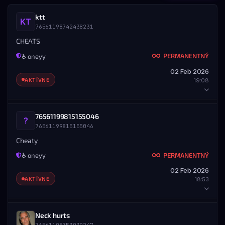
ktt
76561198742438231
CHEATS
PERMANENTNÝ
♿ oneyy
02 Feb 2026
AKTÍVNE
19:08
HRÁČ
76561199815155046
76561199815155046
STEAM ID
MENO
76561198742438231
ktt
Cheaty
PERMANENTNÝ
♿ oneyy
DETAILY BANU
02 Feb 2026
UDELENÉ
KONIEC
AKTÍVNE
18:53
02.02.2026 — 19:08
Nikdy
ROZSAH
Všetky servery
HRÁČ
Neck hurts