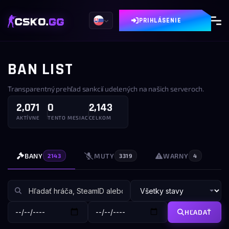
PRIHLÁSENIE
BAN LIST
Transparentný prehľad sankcií udelených na našich serveroch.
2,071
0
2,143
AKTÍVNE
TENTO MESIAC
CELKOM
BANY
MUTY
WARNY
2143
3319
4
HĽADAŤ