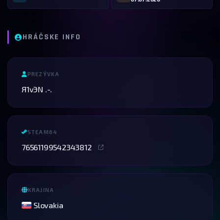
HRÁČSKE INFO
PREZÝVKA
Я1vЭN .-.
STEAM64
76561199542343812
KRAJINA
Slovakia