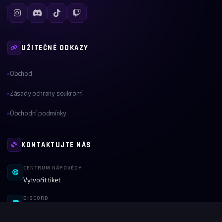
UŽITEČNÉ ODKAZY
Obchod
▸
Zásady ochrany soukromí
▸
Obchodní podmínky
▸
KONTAKTUJTE NÁS
CENTRUM NÁPOVĚDY
Vytvořit tiket
DISCORD
Připojte se k naší komunitě