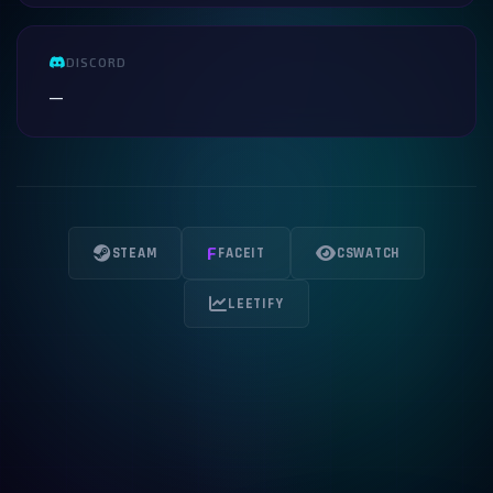
DISCORD
—
F
STEAM
FACEIT
CSWATCH
LEETIFY