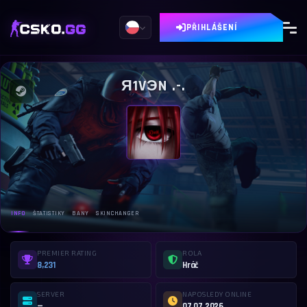
PŘIHLÁŠENÍ
Я1VЭN .-.
INFO
ŠTATISTIKY
BANY
SKINCHANGER
PREMIER RATING
ROLA
8,231
Hráč
SERVER
NAPOSLEDY ONLINE
—
07.07.2026