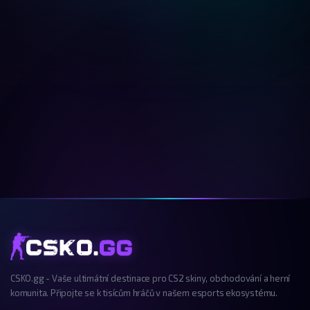
CSKO.gg - Vaše ultimátní destinace pro CS2 skiny, obchodování a herní
komunita. Připojte se k tisícům hráčů v našem esports ekosystému.