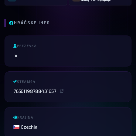
HRÁČSKE INFO
PREZÝVKA
hi
STEAM64
76561198788431657
KRAJINA
Czechia