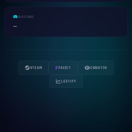
DISCORD
—
F
STEAM
FACEIT
CSWATCH
LEETIFY