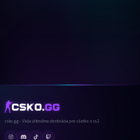
csko.gg - Vaša ultimátna destinácia pre všetko o cs2.