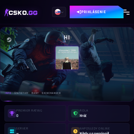
PRIHLÁSENIE
HI
INFO
ŠTATISTIKY
BANY
SKINCHANGER
PREMIER RATING
ROLA
0
Hráč
SERVER
NAPOSLEDY ONLINE
—
Nikdy sa nepripojil