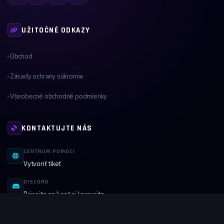
UŽITOČNÉ ODKAZY
Obchod
▸
Zásady ochrany súkromia
▸
Všeobecné obchodné podmienky
▸
KONTAKTUJTE NÁS
CENTRUM POMOCI
Vytvoriť tiket
DISCORD
Pripojte sa k našej komunite