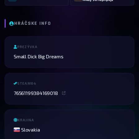
HRÁČSKE INFO
PREZÝVKA
Small Dick Big Dreams
STEAM64
76561199384169018
KRAJINA
Slovakia