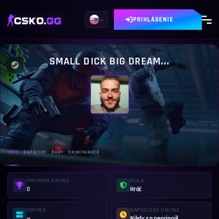
PRIHLÁSENIE
SMALL DICK BIG DREAM...
INFO
ŠTATISTIKY
BANY
SKINCHANGER
PREMIER RATING
ROLA
0
Hráč
SERVER
NAPOSLEDY ONLINE
—
Nikdy sa nepripojil