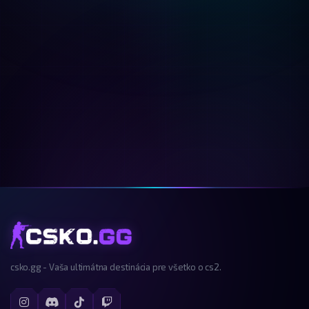
csko.gg - Vaša ultimátna destinácia pre všetko o cs2.