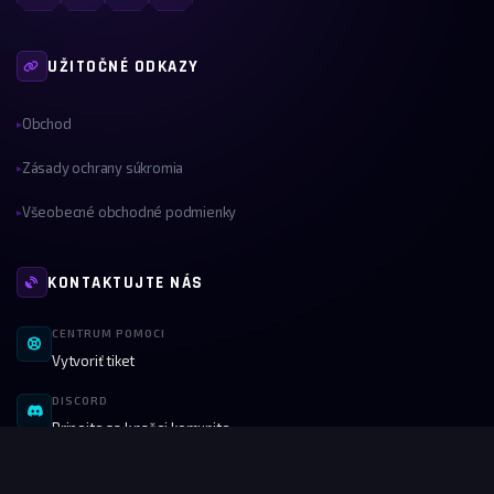
UŽITOČNÉ ODKAZY
Obchod
▸
Zásady ochrany súkromia
▸
Všeobecné obchodné podmienky
▸
KONTAKTUJTE NÁS
CENTRUM POMOCI
Vytvoriť tiket
DISCORD
Pripojte sa k našej komunite