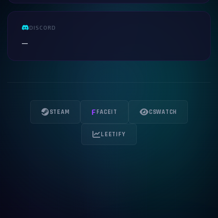
DISCORD
—
F
STEAM
FACEIT
CSWATCH
LEETIFY