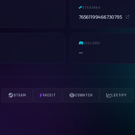
STEAM64
76561199466730795
DISCORD
—
F
STEAM
FACEIT
CSWATCH
LEETIFY