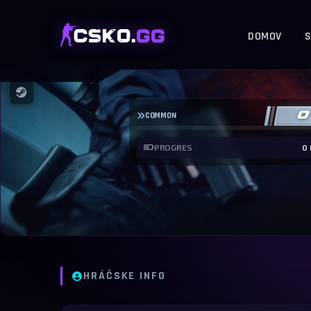
DOMOV
S
0
COMMON
PROGRES
0 
HRÁČSKE INFO