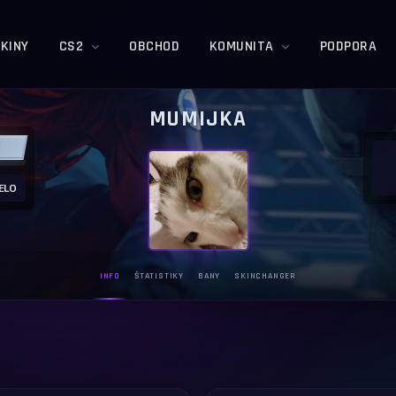
KINY
CS2
OBCHOD
KOMUNITA
PODPORA
MUMIJKA
ELO
INFO
ŠTATISTIKY
BANY
SKINCHANGER