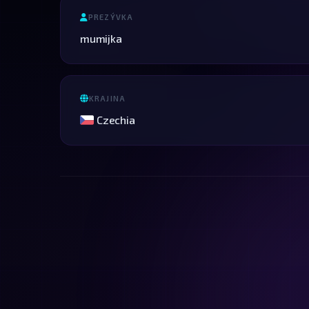
PREZÝVKA
mumijka
KRAJINA
Czechia