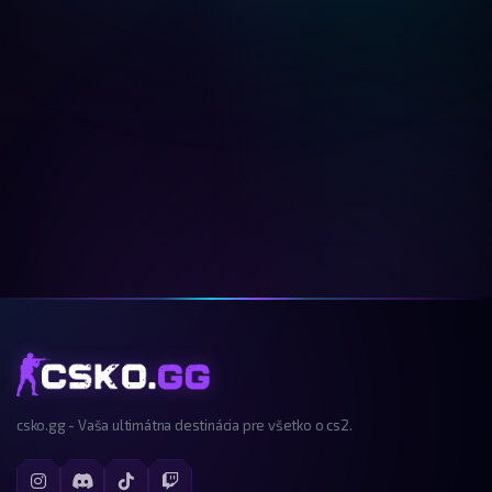
csko.gg - Vaša ultimátna destinácia pre všetko o cs2.