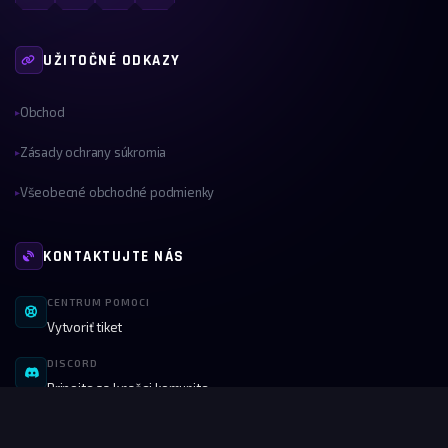
UŽITOČNÉ ODKAZY
Obchod
▸
Zásady ochrany súkromia
▸
Všeobecné obchodné podmienky
▸
KONTAKTUJTE NÁS
CENTRUM POMOCI
Vytvoriť tiket
DISCORD
Pripojte sa k našej komunite