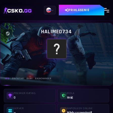
PRIHLÁSENIE
HALIMED734
INFO
ŠTATISTIKY
BANY
SKINCHANGER
PREMIER RATING
ROLA
0
Hráč
SERVER
NAPOSLEDY ONLINE
—
Nikdy sa nepripojil