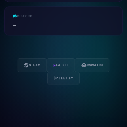
DISCORD
—
F
STEAM
FACEIT
CSWATCH
LEETIFY