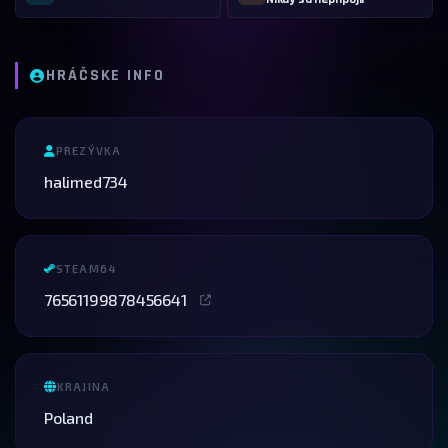
HRÁČSKE INFO
PREZÝVKA
halimed734
STEAM64
76561199878456641
KRAJINA
Poland