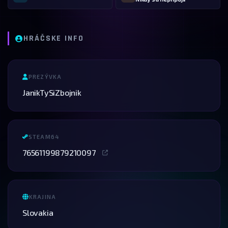
HRÁČSKE INFO
PREZÝVKA
JanikTySiZbojnik
STEAM64
76561199879210097
KRAJINA
Slovakia