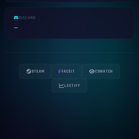
DISCORD
—
F
STEAM
FACEIT
CSWATCH
LEETIFY