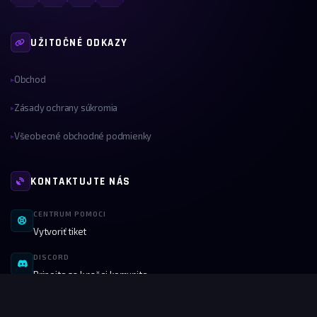
UŽITOČNÉ ODKAZY
Obchod
▸
Zásady ochrany súkromia
▸
Všeobecné obchodné podmienky
▸
KONTAKTUJTE NÁS
CENTRUM POMOCI
Vytvoriť tiket
DISCORD
Pripojte sa k našej komunite