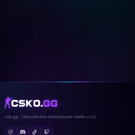
csko.gg - Vaša ultimátna destinácia pre všetko o cs2.