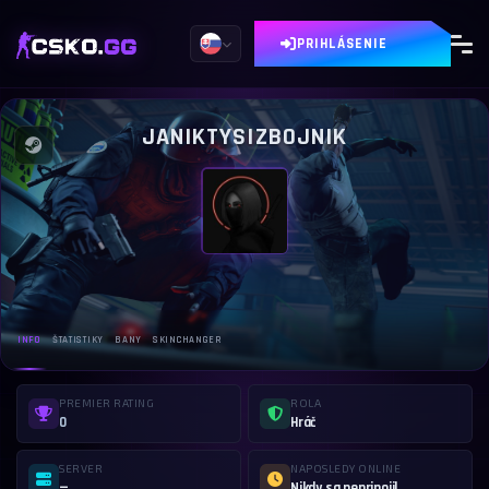
PRIHLÁSENIE
JANIKTYSIZBOJNIK
INFO
ŠTATISTIKY
BANY
SKINCHANGER
PREMIER RATING
ROLA
0
Hráč
SERVER
NAPOSLEDY ONLINE
—
Nikdy sa nepripojil