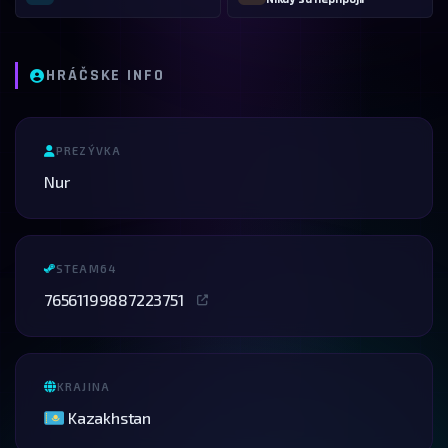
HRÁČSKE INFO
PREZÝVKA
Nur
STEAM64
76561199887223751
KRAJINA
Kazakhstan