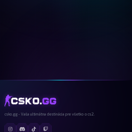
csko.gg - Vaša ultimátna destinácia pre všetko o cs2.