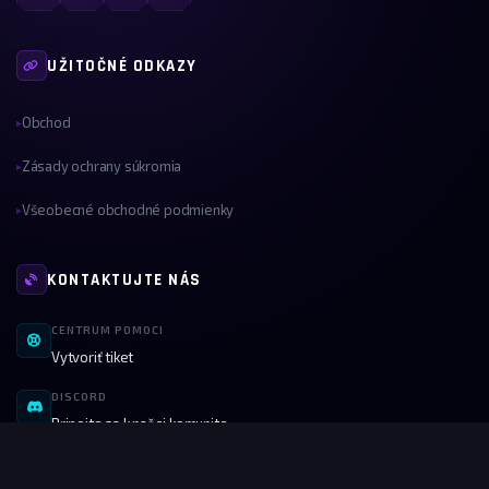
UŽITOČNÉ ODKAZY
Obchod
▸
Zásady ochrany súkromia
▸
Všeobecné obchodné podmienky
▸
KONTAKTUJTE NÁS
CENTRUM POMOCI
Vytvoriť tiket
DISCORD
Pripojte sa k našej komunite