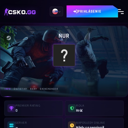
PRIHLÁSENIE
NUR
INFO
ŠTATISTIKY
BANY
SKINCHANGER
PREMIER RATING
ROLA
0
Hráč
SERVER
NAPOSLEDY ONLINE
—
Nikdy sa nepripojil