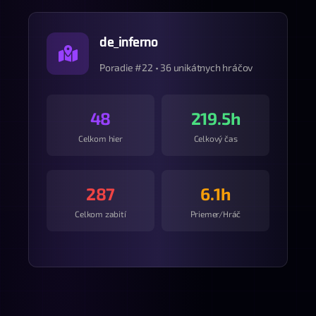
de_inferno
Poradie #22 • 36 unikátnych hráčov
48
219.5h
Celkom hier
Celkový čas
287
6.1h
Celkom zabití
Priemer/Hráč