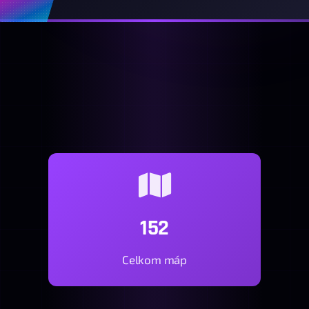
152
Celkom máp