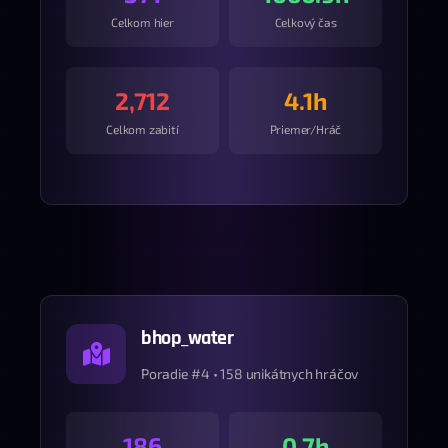
Celkom hier
Celkový čas
2,712
4.1h
Celkom zabití
Priemer/Hráč
bhop_water
Poradie #4 • 158 unikátnych hráčov
186
0.7h