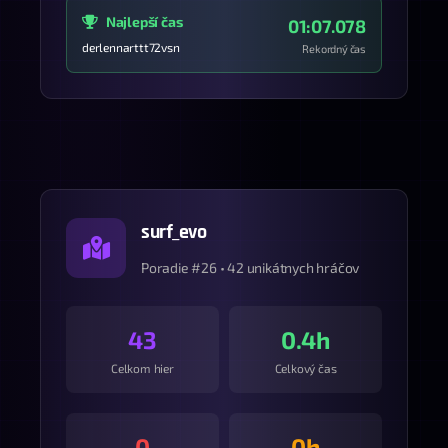
Najlepší čas
01:07.078
derlennarttt72vsn
Rekordný čas
surf_evo
Poradie #26 • 42 unikátnych hráčov
43
0.4h
Celkom hier
Celkový čas
0
0h