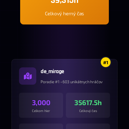
39,315h
Celkový herný čas
#1
de_mirage
Poradie #1 • 603 unikátnych hráčov
3,000
35617.5h
Celkom hier
Celkový čas