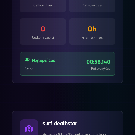
Celkom hier
Celkový čas
0
0h
Celkom zabití
Priemer/Hráč
Najlepší čas
00:58.140
Ceno.
Rekordný čas
surf_deathstar
Poradie #17 • 49 unikátnych hráčov