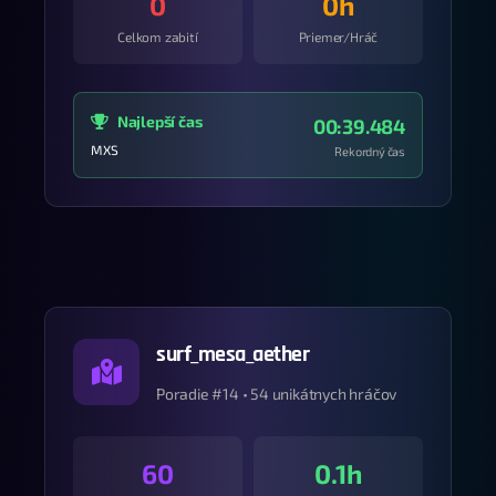
0
0h
Celkom zabití
Priemer/Hráč
Najlepší čas
00:39.484
MXS
Rekordný čas
surf_mesa_aether
Poradie #14 • 54 unikátnych hráčov
60
0.1h