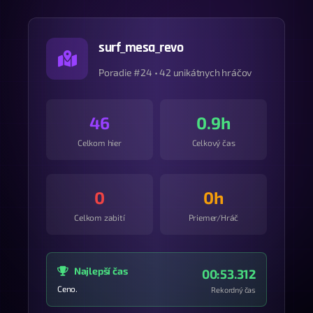
surf_mesa_revo
Poradie #24 • 42 unikátnych hráčov
46
0.9h
Celkom hier
Celkový čas
0
0h
Celkom zabití
Priemer/Hráč
Najlepší čas
00:53.312
Ceno.
Rekordný čas