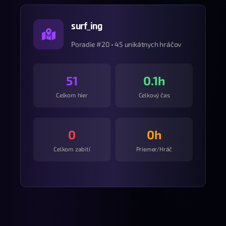
surf_ing
Poradie #20 • 45 unikátnych hráčov
51
0.1h
Celkom hier
Celkový čas
0
0h
Celkom zabití
Priemer/Hráč