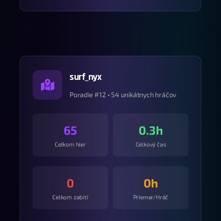
surf_nyx
Poradie #12 • 54 unikátnych hráčov
65
0.3h
Celkom hier
Celkový čas
0
0h
Celkom zabití
Priemer/Hráč