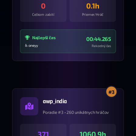
0
0.1h
Celkom zabití
Priemer/Hráč
Najlepší čas
00:44.265
♿ oneyy
Rekordný čas
#3
awp_india
Poradie #3 • 260 unikátnych hráčov
371
1060.9h