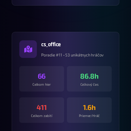
cs_office
Poradie #11 • 53 unikátnych hráčov
66
86.8h
Celkom hier
Celkový čas
411
1.6h
Celkom zabití
Priemer/Hráč