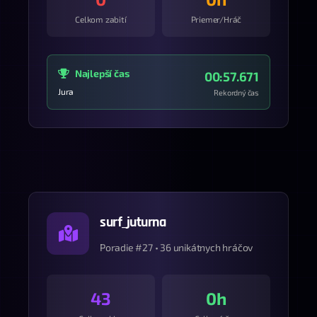
Celkom zabití
Priemer/Hráč
Najlepší čas
00:57.671
Jura
Rekordný čas
surf_juturna
Poradie #27 • 36 unikátnych hráčov
43
0h