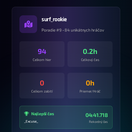
surf_rookie
Poradie #9 • 84 unikátnych hráčov
94
0.2h
Celkom hier
Celkový čas
0
0h
Celkom zabití
Priemer/Hráč
Najlepší čas
04:41.718
_Excuse_
Rekordný čas