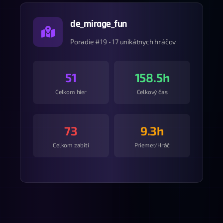
de_mirage_fun
Poradie #19 • 17 unikátnych hráčov
51
158.5h
Celkom hier
Celkový čas
73
9.3h
Celkom zabití
Priemer/Hráč