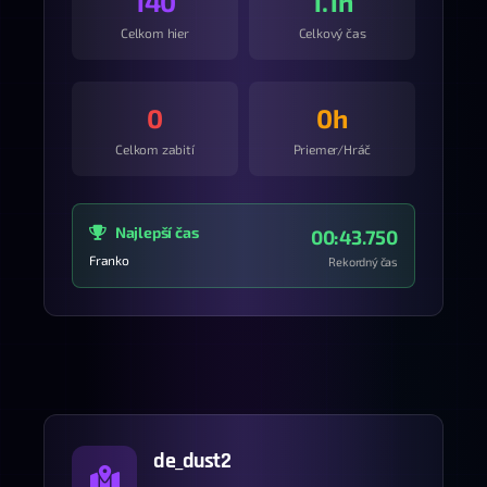
140
1.1h
Celkom hier
Celkový čas
0
0h
Celkom zabití
Priemer/Hráč
Najlepší čas
00:43.750
Franko
Rekordný čas
de_dust2