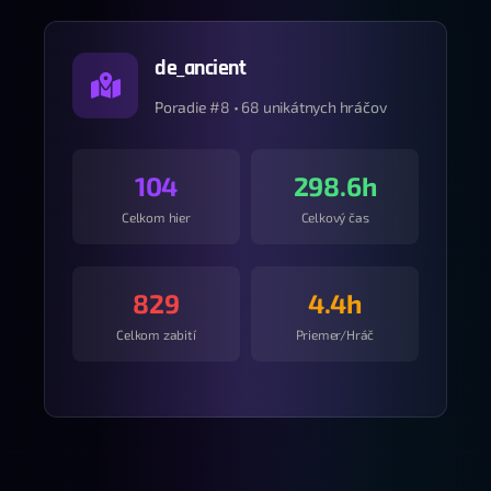
de_ancient
Poradie #8 • 68 unikátnych hráčov
104
298.6h
Celkom hier
Celkový čas
829
4.4h
Celkom zabití
Priemer/Hráč