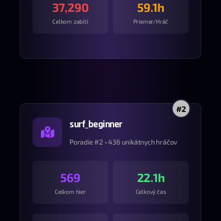
37,290
59.1h
Celkom zabití
Priemer/Hráč
#2
surf_beginner
Poradie #2 • 436 unikátnych hráčov
569
22.1h
Celkom hier
Celkový čas