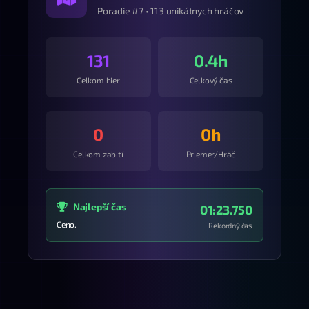
Poradie #7 • 113 unikátnych hráčov
131
0.4h
Celkom hier
Celkový čas
0
0h
Celkom zabití
Priemer/Hráč
Najlepší čas
01:23.750
Ceno.
Rekordný čas