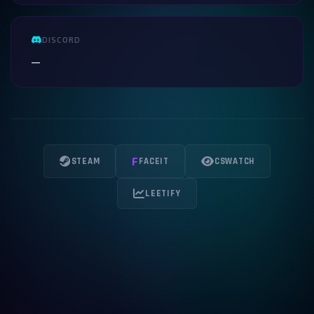
DISCORD
—
F
STEAM
FACEIT
CSWATCH
LEETIFY