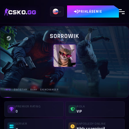
PRIHLÁSENIE
SORROWIK
INFO
ŠTATISTIKY
BANY
SKINCHANGER
PREMIER RATING
ROLA
0
VIP
SERVER
NAPOSLEDY ONLINE
—
Nikdy sa nepripojil