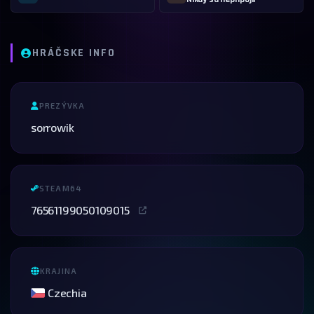
HRÁČSKE INFO
PREZÝVKA
sorrowik
STEAM64
76561199050109015
KRAJINA
Czechia