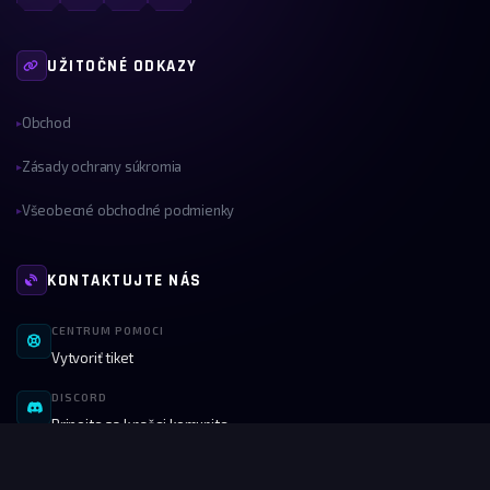
UŽITOČNÉ ODKAZY
Obchod
▸
Zásady ochrany súkromia
▸
Všeobecné obchodné podmienky
▸
KONTAKTUJTE NÁS
CENTRUM POMOCI
Vytvoriť tiket
DISCORD
Pripojte sa k našej komunite