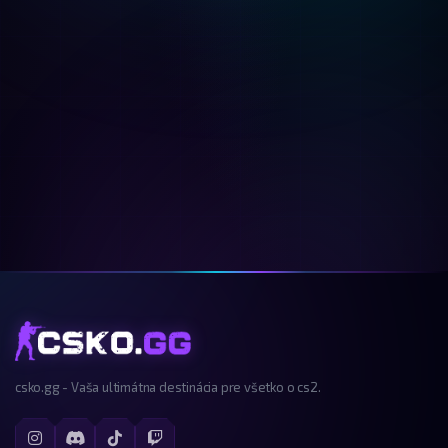
csko.gg - Vaša ultimátna destinácia pre všetko o cs2.