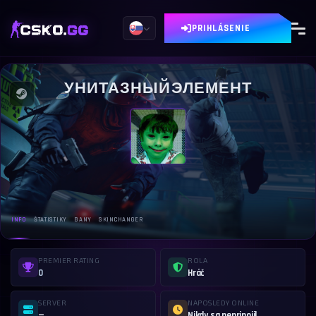
PRIHLÁSENIE
УНИТАЗНЫЙЭЛЕМЕНТ
INFO
ŠTATISTIKY
BANY
SKINCHANGER
PREMIER RATING
ROLA
0
Hráč
SERVER
NAPOSLEDY ONLINE
—
Nikdy sa nepripojil