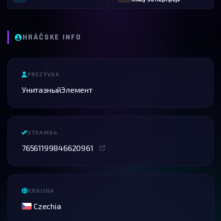
HRÁČSKE INFO
PREZÝVKA
УнитазныйЭлемент
STEAM64
76561199846620961
KRAJINA
Czechia