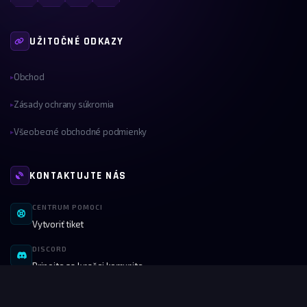
UŽITOČNÉ ODKAZY
Obchod
▸
Zásady ochrany súkromia
▸
Všeobecné obchodné podmienky
▸
KONTAKTUJTE NÁS
CENTRUM POMOCI
Vytvoriť tiket
DISCORD
Pripojte sa k našej komunite