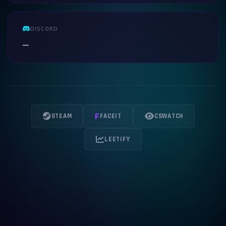
DISCORD
—
F
STEAM
FACEIT
CSWATCH
LEETIFY