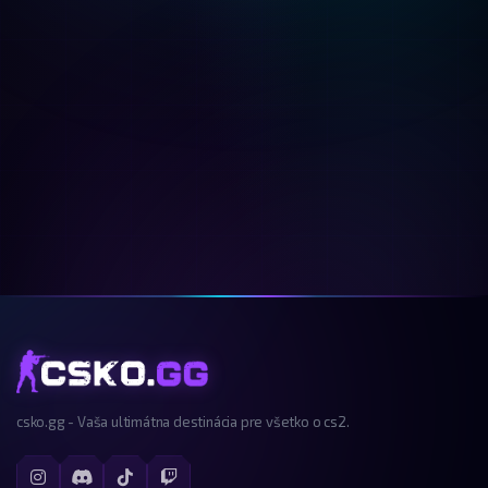
csko.gg - Vaša ultimátna destinácia pre všetko o cs2.