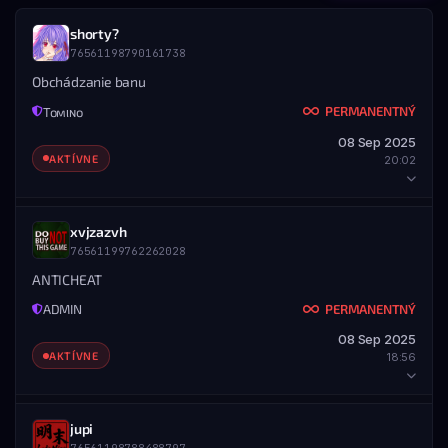
shorty?
76561198790161738
Obchádzanie banu
PERMANENTNÝ
Toмιɴo
08 Sep 2025
AKTÍVNE
20:02
HRÁČ
xvjzazvh
76561199762262028
STEAM ID
MENO
76561198790161738
shorty?
ANTICHEAT
PERMANENTNÝ
ADMIN
DETAILY BANU
08 Sep 2025
UDELENÉ
KONIEC
AKTÍVNE
18:56
08.09.2025 — 20:02
Nikdy
ROZSAH
Všetky servery
HRÁČ
jupi