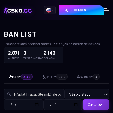
PRIHLÁSENIE
BAN LIST
Transparentný prehľad sankcií udelených na našich serveroch.
2,071
0
2,143
AKTÍVNE
TENTO MESIAC
CELKOM
BANY
MUTY
WARNY
2143
3319
4
HĽADAŤ