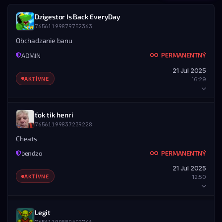
Dzigestor Is Back EveryDay
76561199879752363
Obchadzanie banu
PERMANENTNÝ
ADMIN
21 Jul 2025
AKTÍVNE
16:29
HRÁČ
ťok tik henri
76561199837239228
STEAM ID
MENO
76561199879752363
Dzigestor Is Back EveryDay
Cheats
PERMANENTNÝ
bendzo
DETAILY BANU
21 Jul 2025
UDELENÉ
KONIEC
AKTÍVNE
12:50
21.07.2025 — 16:29
Nikdy
ROZSAH
Všetky servery
HRÁČ
Legit