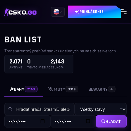
PRIHLÁSENIE
BAN LIST
Transparentný prehľad sankcií udelených na našich serveroch.
2,071
0
2,143
AKTÍVNE
TENTO MESIAC
CELKOM
BANY
MUTY
WARNY
2143
3319
4
HĽADAŤ