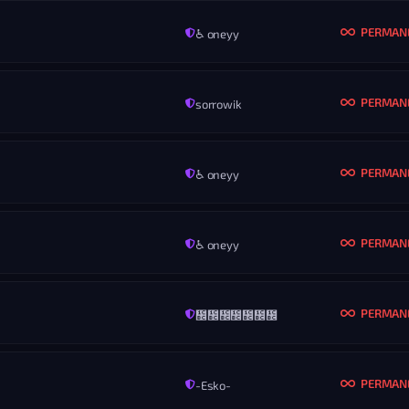
Nikdy
Vš
PERMAN
♿ oneyy
MENO
autisim boy
KONIEC
ROZ
Nikdy
Vš
PERMAN
sorrowik
MENO
svyatiklox41
KONIEC
ROZ
Nikdy
Vš
PERMAN
♿ oneyy
MENO
Dzigestor
KONIEC
ROZ
Nikdy
Vš
PERMAN
♿ oneyy
MENO
František Ředitel
KONIEC
ROZ
Nikdy
Vš
PERMAN
᲼᲼᲼᲼᲼᲼᲼
MENO
.....
KONIEC
ROZ
Nikdy
Vš
PERMAN
-Esko-
MENO