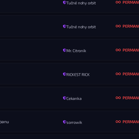
PERMAN
Tučné nohy orbit
MENO
GRILL_MAN
KONIEC
ROZ
Nikdy
Vš
PERMAN
Tučné nohy orbit
MENO
D
KONIEC
ROZ
Nikdy
Vš
PERMAN
Mr. Citronik
MENO
Digestor Is Back
KONIEC
ROZ
Nikdy
Vš
PERMAN
RICKEST RICK
MENO
Dzigestor
KONIEC
ROZ
Nikdy
Vš
PERMAN
Cekanka
MENO
IFr3ezzy
KONIEC
ROZ
Nikdy
Vš
 banu
PERMAN
sorrowik
MENO
Mlebg
KONIEC
ROZ
Nikdy
Vš