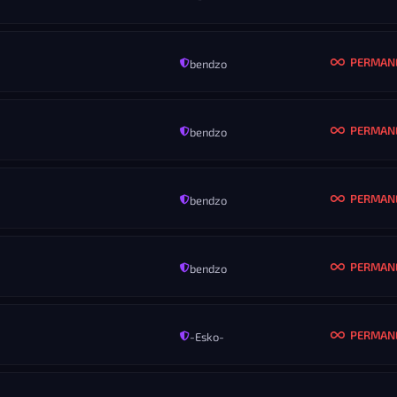
PERMAN
bendzo
MENO
Dzigestor Is Back EveryDay
PERMAN
bendzo
MENO
ťok tik henri
KONIEC
ROZ
Nikdy
Vš
PERMAN
bendzo
MENO
Legit
KONIEC
ROZ
Nikdy
Vš
PERMAN
bendzo
MENO
let the stars hold our secrets
KONIEC
ROZ
Nikdy
Vš
PERMAN
-Esko-
MENO
Kruasan
KONIEC
ROZ
Nikdy
Vš