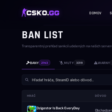
DOMOV
S
BAN LIST
Transparentný prehľad sankcií udelených na našich server
BANY
MUTY
WARNY
2143
3319
HRÁČ
DÔVOD
Dzigestor Is Back EveryDay
Obchadzan