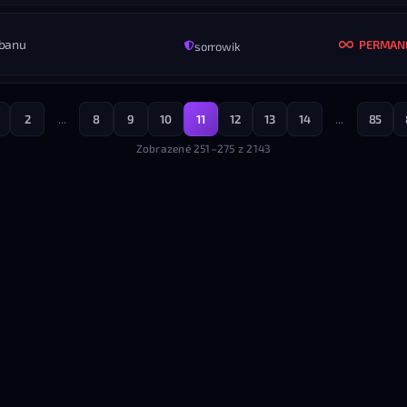
Cheater cheater cheater
KONIEC
ROZ
Nikdy
Vš
 banu
PERMAN
sorrowik
MENO
komin27
KONIEC
ROZ
Nikdy
Vš
2
...
8
9
10
11
12
13
14
...
85
MENO
Ｄｅｘｔｅｒ
KONIEC
ROZ
Zobrazené 251–275 z 2143
Nikdy
Vš
KONIEC
ROZ
Nikdy
Vš