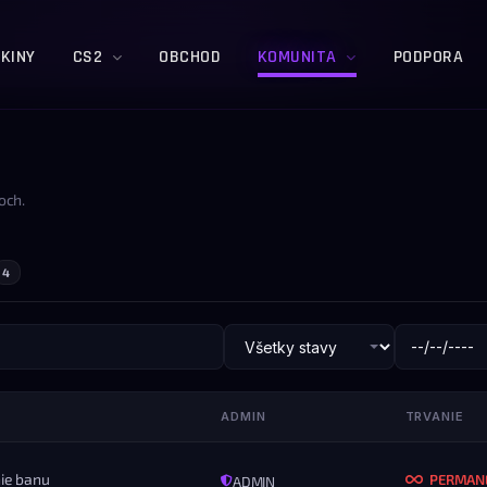
KINY
CS2
OBCHOD
KOMUNITA
PODPORA
och.
4
ADMIN
TRVANIE
ie banu
PERMAN
ADMIN