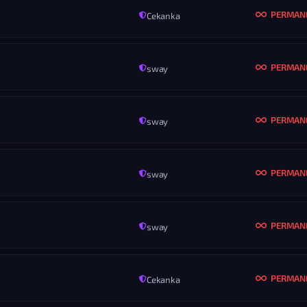
PERMAN
Cekanka
MENO
xnipple
KONIEC
ROZ
Nikdy
Vš
PERMAN
sway
MENO
SX_LuKaS
KONIEC
ROZ
Nikdy
Vš
PERMAN
sway
MENO
CobraAspect1
KONIEC
ROZ
Nikdy
Vš
PERMAN
sway
MENO
JanikTySiZbojnik
KONIEC
ROZ
Nikdy
Vš
PERMAN
sway
MENO
halimed734
KONIEC
ROZ
Nikdy
Vš
PERMAN
Cekanka
MENO
TVOJA MAMA MI NA KOKOT DROPLA
KONIEC
ROZ