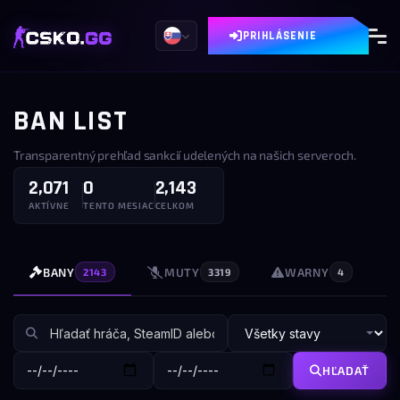
PRIHLÁSENIE
BAN LIST
Transparentný prehľad sankcií udelených na našich serveroch.
2,071
0
2,143
AKTÍVNE
TENTO MESIAC
CELKOM
BANY
MUTY
WARNY
2143
3319
4
HĽADAŤ