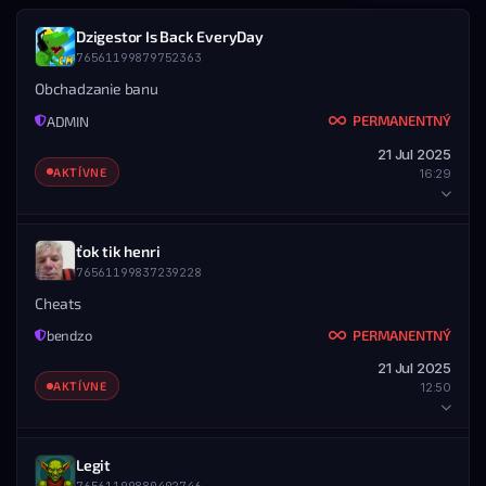
Dzigestor Is Back EveryDay
76561199879752363
Obchadzanie banu
PERMANENTNÝ
ADMIN
21 Jul 2025
AKTÍVNE
16:29
HRÁČ
ťok tik henri
76561199837239228
STEAM ID
MENO
76561199879752363
Dzigestor Is Back EveryDay
Cheats
PERMANENTNÝ
bendzo
DETAILY BANU
21 Jul 2025
UDELENÉ
KONIEC
AKTÍVNE
12:50
21.07.2025 — 16:29
Nikdy
ROZSAH
Všetky servery
HRÁČ
Legit