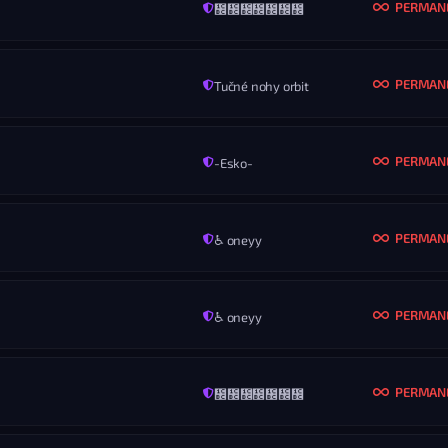
PERMAN
᲼᲼᲼᲼᲼᲼᲼
MENO
Lukeee YT
KONIEC
ROZ
Nikdy
Vš
PERMAN
Tučné nohy orbit
MENO
cawomiro
KONIEC
ROZ
Nikdy
Vš
PERMAN
-Esko-
MENO
Snorting Coke Off A Hookes Ass
KONIEC
ROZ
Nikdy
Vš
PERMAN
♿ oneyy
MENO
Marmaxik GGDROP
KONIEC
ROZ
Nikdy
Vš
PERMAN
♿ oneyy
MENO
Chester
KONIEC
ROZ
Nikdy
Vš
PERMAN
᲼᲼᲼᲼᲼᲼᲼
MENO
marcel.novak@seznam.cz
KONIEC
ROZ
Nikdy
Vš