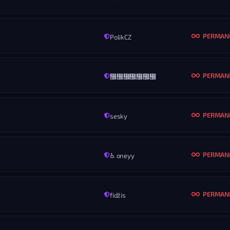
PERMAN
PolikCZ
MENO
tomiiik
PERMAN
᲼᲼᲼᲼᲼᲼᲼
MENO
masimogabor6
KONIEC
ROZ
Nikdy
Vš
PERMAN
sesky
MENO
******s§
KONIEC
ROZ
Nikdy
Vš
PERMAN
♿ oneyy
MENO
Nur
KONIEC
ROZ
Nikdy
Vš
PERMAN
fidžis
MENO
Entropiq Fewax
KONIEC
ROZ
Nikdy
Vš