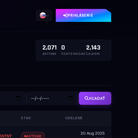
PRIHLÁSENIE
2,071
0
2,143
AKTÍVNE
TENTO MESIAC
CELKOM
HĽADAŤ
STAV
UDELENÉ
20 Aug 2025
ENTNÝ
AKTÍVNE