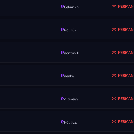
PERMAN
Cekanka
MENO
Zitraks mode
KONIEC
ROZ
Nikdy
Vš
PERMAN
PolikCZ
MENO
hsmaster
KONIEC
ROZ
Nikdy
Vš
PERMAN
sorrowik
MENO
9kaimize
KONIEC
ROZ
Nikdy
Vš
PERMAN
sesky
MENO
So1Id?#bummerrust
KONIEC
ROZ
Nikdy
Vš
PERMAN
♿ oneyy
MENO
たわごと
KONIEC
ROZ
Nikdy
Vš
PERMAN
PolikCZ
MENO
KageJooon
KONIEC
ROZ