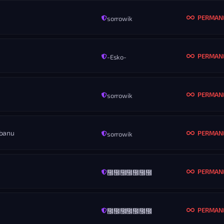
Nikdy
Vš
PERMAN
sorrowik
MENO
majo.poky
KONIEC
ROZ
Nikdy
Vš
PERMAN
-Esko-
MENO
sugardenny
KONIEC
ROZ
Nikdy
Vš
PERMAN
sorrowik
MENO
Boris私のほうがあなたよ
KONIEC
ROZ
Nikdy
Vš
 banu
PERMAN
sorrowik
MENO
Vernet
KONIEC
ROZ
Nikdy
Vš
PERMAN
᲼᲼᲼᲼᲼᲼᲼
MENO
impulzz
KONIEC
ROZ
Nikdy
Vš
PERMAN
᲼᲼᲼᲼᲼᲼᲼
MENO