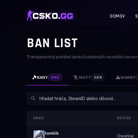
DOMOV
S
BAN LIST
Transparentný prehľad sankcií udelených na našich server
BANY
MUTY
WARNY
2143
3319
HRÁČ
DÔVOD
tomiiik
Cheating