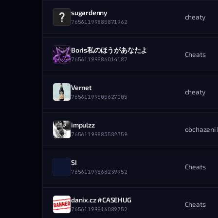
12.08.2025 — 20:30
HRÁČ
sorrowik
sugardenny
ZOBRAZIŤ PROFIL
STEAM PROFIL
cheaty
DETAILY BANU
76561199050109015
76561199885871962
STEAM ID
UDELIL ADMIN
76561199887147205
UDELENÉ
12.08.2025 — 18:41
HRÁČ
sesky
Boris私のほうがあなたよ
ZOBRAZIŤ PROFIL
STEAM PROFIL
Cheats
DETAILY BANU
76561199072267673
76561199886014187
STEAM ID
UDELIL ADMIN
76561199885871962
UDELENÉ
11.08.2025 — 21:22
HRÁČ
♿ oneyy
Vernet
ZOBRAZIŤ PROFIL
STEAM PROFIL
cheaty
DETAILY BANU
76561198931588075
76561199505627005
STEAM ID
UDELIL ADMIN
76561199886014187
UDELENÉ
11.08.2025 — 14:29
HRÁČ
PolikCZ
impulzz
ZOBRAZIŤ PROFIL
STEAM PROFIL
obchazeni
DETAILY BANU
76561199029293502
76561199883582359
STEAM ID
UDELIL ADMIN
76561199505627005
UDELENÉ
11.08.2025 — 13:16
HRÁČ
sorrowik
SI
ZOBRAZIŤ PROFIL
STEAM PROFIL
Cheats
DETAILY BANU
76561199050109015
76561199868239952
STEAM ID
UDELIL ADMIN
76561199883582359
UDELENÉ
10.08.2025 — 20:41
HRÁČ
-Esko-
danix.cz #CASEHUG
ZOBRAZIŤ PROFIL
STEAM PROFIL
Cheats
DETAILY BANU
76561199049715699
76561199816089752
STEAM ID
UDELIL ADMIN