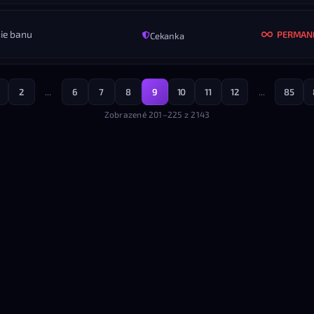
SI
KONIEC
ROZ
Nikdy
Vš
ie banu
PERMAN
Cekanka
MENO
danix.cz #CASEHUG
KONIEC
ROZ
Nikdy
Vš
2
...
6
7
8
9
10
11
12
...
85
MENO
s1x
KONIEC
ROZ
Zobrazené 201–225 z 2143
Nikdy
Vš
KONIEC
ROZ
Nikdy
Vš