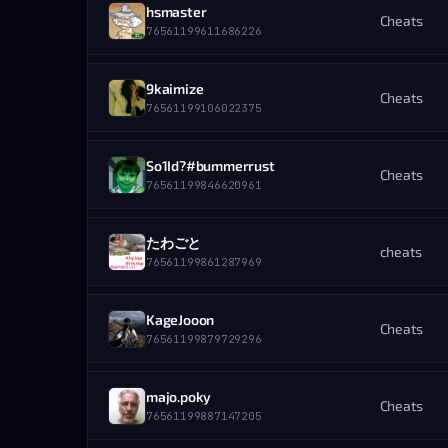
HRÁČ
-Esko-
hsmaster
ZOBRAZIŤ PROFIL
STEAM PROFIL
Cheats
DETAILY BANU
76561199049715699
76561199611686226
STEAM ID
UDELIL ADMIN
76561199880475254
UDELENÉ
16.08.2025 — 22:53
HRÁČ
♿ oneyy
9kaimize
ZOBRAZIŤ PROFIL
STEAM PROFIL
Cheats
DETAILY BANU
76561198931588075
76561199106022375
STEAM ID
UDELIL ADMIN
76561199611686226
UDELENÉ
16.08.2025 — 20:59
HRÁČ
♿ oneyy
So1Id?#bummerrust
ZOBRAZIŤ PROFIL
STEAM PROFIL
Cheats
DETAILY BANU
76561198931588075
76561199846620961
STEAM ID
UDELIL ADMIN
76561199106022375
UDELENÉ
14.08.2025 — 20:30
HRÁČ
᲼᲼᲼᲼᲼᲼᲼
たわごと
ZOBRAZIŤ PROFIL
STEAM PROFIL
cheats
DETAILY BANU
76561197963392465
76561199861287969
STEAM ID
UDELIL ADMIN
76561199846620961
UDELENÉ
14.08.2025 — 17:30
HRÁČ
Cekanka
KageJooon
ZOBRAZIŤ PROFIL
STEAM PROFIL
Cheats
DETAILY BANU
76561199092320128
76561199879729296
STEAM ID
UDELIL ADMIN
76561199861287969
UDELENÉ
13.08.2025 — 12:14
HRÁČ
PolikCZ
majo.poky
ZOBRAZIŤ PROFIL
STEAM PROFIL
Cheats
DETAILY BANU
76561199029293502
76561199887147205
STEAM ID
UDELIL ADMIN
76561199879729296
UDELENÉ