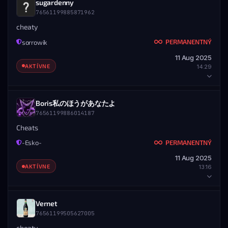
sugardenny
ZOBRAZIŤ PROFIL
STEAM PROFIL
76561199885871962
STEAM ID
MENO
UDELIL ADMIN
76561199887147205
majo.poky
cheaty
♿ oneyy
PERMANENTNÝ
sorrowik
DETAILY BANU
76561198931588075
11 Aug 2025
UDELENÉ
KONIEC
ZOBRAZIŤ PROFIL
AKTÍVNE
14:29
11.08.2025 — 21:22
Nikdy
ROZSAH
Všetky servery
HRÁČ
Boris私のほうがあなたよ
ZOBRAZIŤ PROFIL
STEAM PROFIL
76561199886014187
STEAM ID
MENO
UDELIL ADMIN
76561199885871962
sugardenny
Cheats
PolikCZ
PERMANENTNÝ
-Esko-
DETAILY BANU
76561199029293502
11 Aug 2025
UDELENÉ
KONIEC
ZOBRAZIŤ PROFIL
AKTÍVNE
13:16
11.08.2025 — 14:29
Nikdy
ROZSAH
Všetky servery
HRÁČ
Vernet
ZOBRAZIŤ PROFIL
STEAM PROFIL
76561199505627005
STEAM ID
MENO
UDELIL ADMIN
76561199886014187
Boris私のほうがあなたよ
cheaty