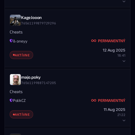
ROZSAH
Všetky servery
HRÁČ
KageJooon
ZOBRAZIŤ PROFIL
STEAM PROFIL
76561199879729296
STEAM ID
MENO
UDELIL ADMIN
76561199861287969
たわごと
Cheats
sorrowik
PERMANENTNÝ
♿ oneyy
DETAILY BANU
76561199050109015
12 Aug 2025
UDELENÉ
KONIEC
ZOBRAZIŤ PROFIL
AKTÍVNE
18:41
12.08.2025 — 20:30
Nikdy
ROZSAH
Všetky servery
HRÁČ
majo.poky
ZOBRAZIŤ PROFIL
STEAM PROFIL
76561199887147205
STEAM ID
MENO
UDELIL ADMIN
76561199879729296
KageJooon
Cheats
sesky
PERMANENTNÝ
PolikCZ
DETAILY BANU
76561199072267673
11 Aug 2025
UDELENÉ
KONIEC
ZOBRAZIŤ PROFIL
AKTÍVNE
21:22
12.08.2025 — 18:41
Nikdy
ROZSAH
Všetky servery
HRÁČ