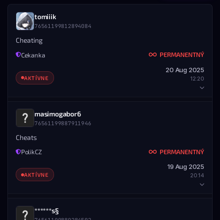
tomiiik
76561199812894084
Cheating
PERMANENTNÝ
Cekanka
20 Aug 2025
AKTÍVNE
12:20
HRÁČ
masimogabor6
76561199887911946
STEAM ID
MENO
76561199812894084
tomiiik
Cheats
PERMANENTNÝ
PolikCZ
DETAILY BANU
19 Aug 2025
UDELENÉ
KONIEC
AKTÍVNE
20:14
20.08.2025 — 12:20
Nikdy
ROZSAH
Všetky servery
HRÁČ
******s§