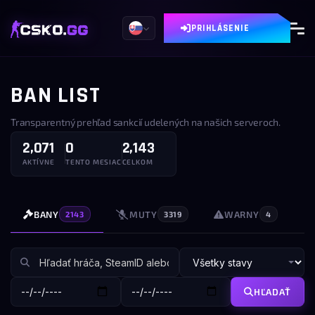
PRIHLÁSENIE
BAN LIST
Transparentný prehľad sankcií udelených na našich serveroch.
2,071
0
2,143
AKTÍVNE
TENTO MESIAC
CELKOM
BANY
MUTY
WARNY
2143
3319
4
HĽADAŤ