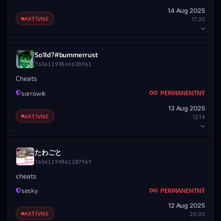
76561197963392465
14 Aug 2025
UDELENÉ
KONIEC
ZOBRAZIŤ PROFIL
AKTÍVNE
17:30
14.08.2025 — 20:30
Nikdy
ROZSAH
Všetky servery
HRÁČ
So1Id?#bummerrust
ZOBRAZIŤ PROFIL
STEAM PROFIL
76561199846620961
STEAM ID
MENO
UDELIL ADMIN
76561199106022375
9kaimize
Cheats
Cekanka
PERMANENTNÝ
sorrowik
DETAILY BANU
76561199092320128
13 Aug 2025
UDELENÉ
KONIEC
ZOBRAZIŤ PROFIL
AKTÍVNE
12:14
14.08.2025 — 17:30
Nikdy
ROZSAH
Všetky servery
HRÁČ
たわごと
ZOBRAZIŤ PROFIL
STEAM PROFIL
76561199861287969
STEAM ID
MENO
UDELIL ADMIN
76561199846620961
So1Id?#bummerrust
cheats
PolikCZ
PERMANENTNÝ
sesky
DETAILY BANU
76561199029293502
12 Aug 2025
UDELENÉ
KONIEC
ZOBRAZIŤ PROFIL
AKTÍVNE
20:30
13.08.2025 — 12:14
Nikdy