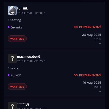
tomiiik
76561199812894084
Cheating
PERMANENTNÝ
Cekanka
20 Aug 2025
AKTÍVNE
12:20
HRÁČ
masimogabor6
76561199887911946
STEAM ID
MENO
76561199812894084
tomiiik
Cheats
PERMANENTNÝ
PolikCZ
DETAILY BANU
19 Aug 2025
UDELENÉ
KONIEC
AKTÍVNE
20:14
20.08.2025 — 12:20
Nikdy
ROZSAH
Všetky servery
HRÁČ
******s§