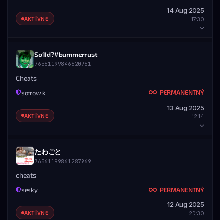
76561197963392465
14 Aug 2025
UDELENÉ
KONIEC
ZOBRAZIŤ PROFIL
AKTÍVNE
17:30
14.08.2025 — 20:30
Nikdy
ROZSAH
Všetky servery
HRÁČ
So1Id?#bummerrust
ZOBRAZIŤ PROFIL
STEAM PROFIL
76561199846620961
STEAM ID
MENO
UDELIL ADMIN
76561199106022375
9kaimize
Cheats
Cekanka
PERMANENTNÝ
sorrowik
DETAILY BANU
76561199092320128
13 Aug 2025
UDELENÉ
KONIEC
ZOBRAZIŤ PROFIL
AKTÍVNE
12:14
14.08.2025 — 17:30
Nikdy
ROZSAH
Všetky servery
HRÁČ
たわごと
ZOBRAZIŤ PROFIL
STEAM PROFIL
76561199861287969
STEAM ID
MENO
UDELIL ADMIN
76561199846620961
So1Id?#bummerrust
cheats
PolikCZ
PERMANENTNÝ
sesky
DETAILY BANU
76561199029293502
12 Aug 2025
UDELENÉ
KONIEC
ZOBRAZIŤ PROFIL
AKTÍVNE
20:30
13.08.2025 — 12:14
Nikdy