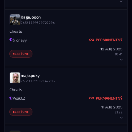
ROZSAH
Všetky servery
HRÁČ
KageJooon
ZOBRAZIŤ PROFIL
STEAM PROFIL
76561199879729296
STEAM ID
MENO
UDELIL ADMIN
76561199861287969
たわごと
Cheats
sorrowik
PERMANENTNÝ
♿ oneyy
DETAILY BANU
76561199050109015
12 Aug 2025
UDELENÉ
KONIEC
ZOBRAZIŤ PROFIL
AKTÍVNE
18:41
12.08.2025 — 20:30
Nikdy
ROZSAH
Všetky servery
HRÁČ
majo.poky
ZOBRAZIŤ PROFIL
STEAM PROFIL
76561199887147205
STEAM ID
MENO
UDELIL ADMIN
76561199879729296
KageJooon
Cheats
sesky
PERMANENTNÝ
PolikCZ
DETAILY BANU
76561199072267673
11 Aug 2025
UDELENÉ
KONIEC
ZOBRAZIŤ PROFIL
AKTÍVNE
21:22
12.08.2025 — 18:41
Nikdy
ROZSAH
Všetky servery
HRÁČ