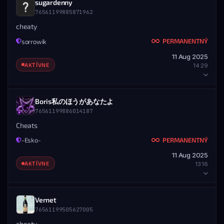
sugardenny
ZOBRAZIŤ PROFIL
STEAM PROFIL
76561199885871962
STEAM ID
MENO
UDELIL ADMIN
76561199887147205
majo.poky
cheaty
♿ oneyy
PERMANENTNÝ
sorrowik
DETAILY BANU
76561198931588075
11 Aug 2025
UDELENÉ
KONIEC
ZOBRAZIŤ PROFIL
AKTÍVNE
14:29
11.08.2025 — 21:22
Nikdy
ROZSAH
Všetky servery
HRÁČ
Boris私のほうがあなたよ
ZOBRAZIŤ PROFIL
STEAM PROFIL
76561199886014187
STEAM ID
MENO
UDELIL ADMIN
76561199885871962
sugardenny
Cheats
PolikCZ
PERMANENTNÝ
-Esko-
DETAILY BANU
76561199029293502
11 Aug 2025
UDELENÉ
KONIEC
ZOBRAZIŤ PROFIL
AKTÍVNE
13:16
11.08.2025 — 14:29
Nikdy
ROZSAH
Všetky servery
HRÁČ
Vernet
ZOBRAZIŤ PROFIL
STEAM PROFIL
76561199505627005
STEAM ID
MENO
UDELIL ADMIN
76561199886014187
Boris私のほうがあなたよ
cheaty