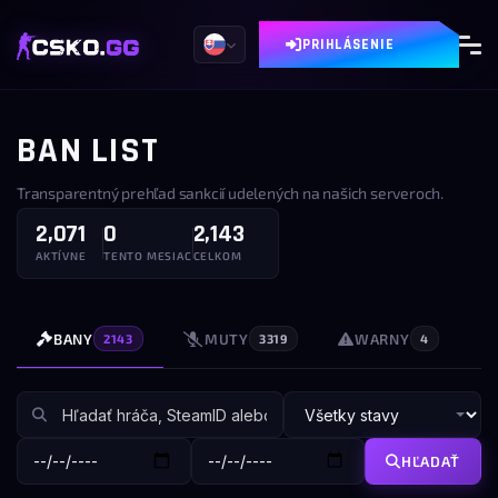
PRIHLÁSENIE
BAN LIST
Transparentný prehľad sankcií udelených na našich serveroch.
2,071
0
2,143
AKTÍVNE
TENTO MESIAC
CELKOM
BANY
MUTY
WARNY
2143
3319
4
HĽADAŤ